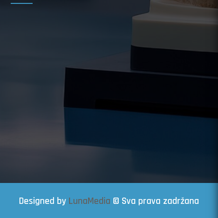
Designed by
LunaMedia
© Sva prava zadržana